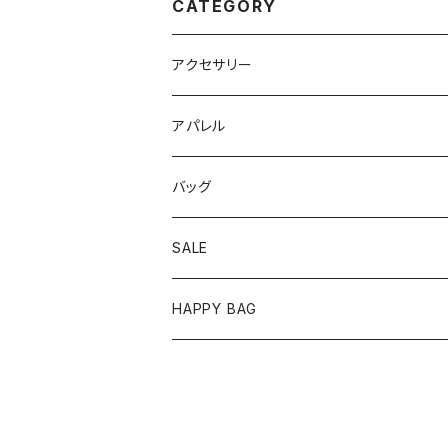
CATEGORY
アクセサリー
ピアス
アパレル
イヤリング
トップス
バッグ
リング
ワンピース
SALE
バングル/ブレスレット
ボトムス
HAPPY BAG
ネックレス
セットアップ
ヘアアクセサリー
アウター