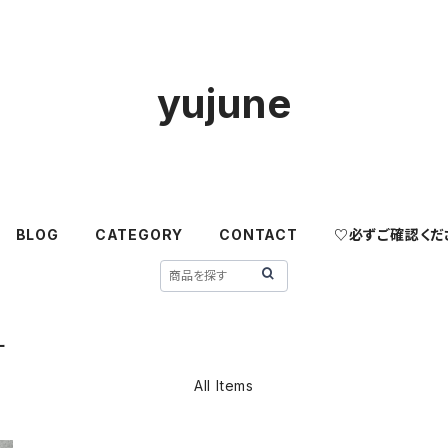
yujune
BLOG
CATEGORY
CONTACT
♡必ずご確認くだ
ー
All Items