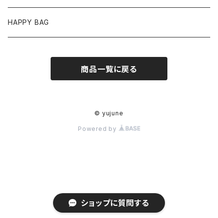
バングル/ブレスレット
ボトムス
HAPPY BAG
ネックレス
セットアップ
商品一覧に戻る
ヘアアクセサリー
アウター
イヤカフ
© yujune
Powered by
ショップに質問する