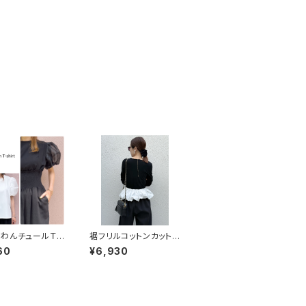
わんチュールＴシ
裾フリルコットンカットソ
ー
60
¥6,930