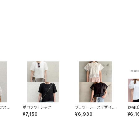
フスリ
ポコフワTシャツ
フラワーレースデザイン
お袖ぽ
ブラウス
ャツ
¥7,150
¥6,930
¥6,1