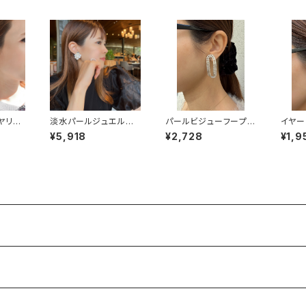
ヤリン
淡水パールジュエルイ
パールビジューフープイ
イヤー
ヤリング
ヤリング
¥5,918
¥2,728
¥1,9