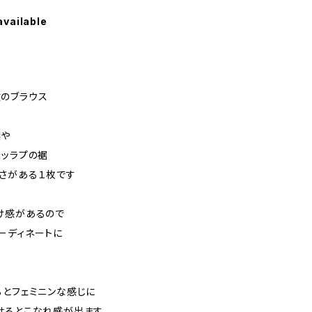
available
のブラウス
襟や
カッラプの裾
さがある１枚です
け感があるので
ーディネートに
るとフェミニンな感じに
せるとこなれ感が出ます