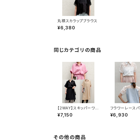
丸襟スカラップブラウス
¥6,380
同じカテゴリの商品
【2WAY】スキッパーワン
フラワーレースパ
ピース
ーブブラウス
¥7,150
¥6,930
その他の商品