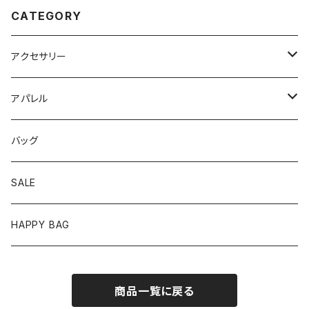
CATEGORY
アクセサリー
ピアス
アパレル
イヤリング
トップス
バッグ
リング
ワンピース
SALE
バングル/ブレスレット
ボトムス
HAPPY BAG
ネックレス
セットアップ
商品一覧に戻る
ヘアアクセサリー
アウター