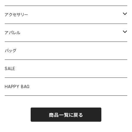
アクセサリー
ピアス
アパレル
イヤリング
トップス
バッグ
リング
ワンピース
SALE
バングル/ブレスレット
ボトムス
HAPPY BAG
ネックレス
セットアップ
商品一覧に戻る
ヘアアクセサリー
アウター