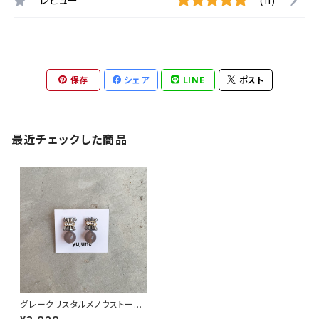
レビュー
(11)
保存
シェア
LINE
ポスト
最近チェックした商品
グレークリスタルメノウストーン
ピアス