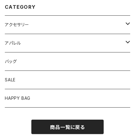
CATEGORY
アクセサリー
ピアス
アパレル
イヤリング
トップス
バッグ
リング
ワンピース
SALE
バングル/ブレスレット
ボトムス
HAPPY BAG
ネックレス
セットアップ
商品一覧に戻る
ヘアアクセサリー
アウター