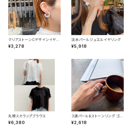
クリアストーンCデザインイヤリ
淡水パールジュエルイヤリング
ング
¥3,278
¥5,918
丸襟スカラップブラウス
３連パール&ストーンリング ゴー
ルド
¥6,380
¥2,618