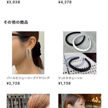
リング
グ
¥3,938
¥4,378
その他の商品
パールビジューフープイヤリング
ドットカチューシャ
¥2,728
¥1,738