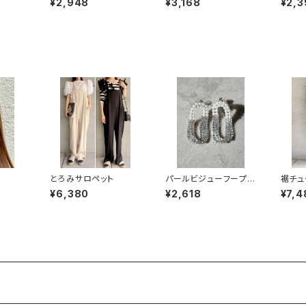
¥2,948
¥3,168
¥2,3
とろみサロペット
パールビジューフープピ
裾チュ
アス
ース
¥6,380
¥2,618
¥7,4