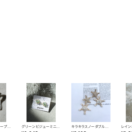
フープピ
グリーンビジューミニピ
キラキラスノーダブルス
レイン
アス
ターピアス