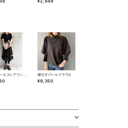
98
¥2,948
ールフレアワンピ
襟付きパールブラウス
80
¥9,350