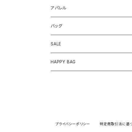
ピアス
アパレル
イヤリング
トップス
バッグ
リング
ワンピース
SALE
バングル/ブレスレット
ボトムス
HAPPY BAG
ネックレス
セットアップ
ヘアアクセサリー
アウター
イヤカフ
プライバシーポリシー
特定商取引法に基