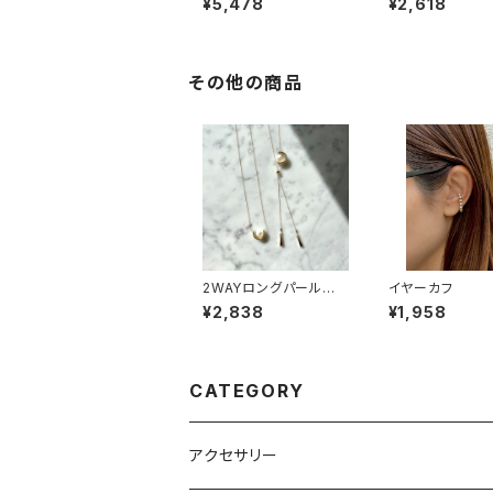
¥5,478
¥2,618
その他の商品
2WAYロングパールネッ
イヤーカフ
クレス
¥2,838
¥1,958
CATEGORY
アクセサリー