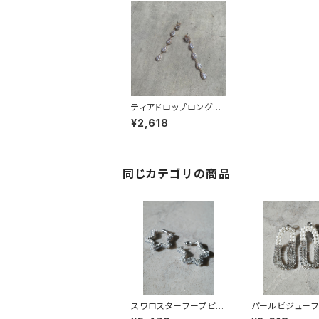
ティアドロップロングピ
アス
¥2,618
同じカテゴリの商品
スワロスターフープピア
パールビジュー
ス
アス