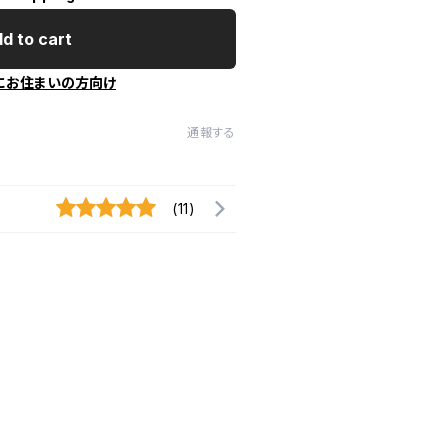
d to cart
にお住まいの方向け
通報する
(11)